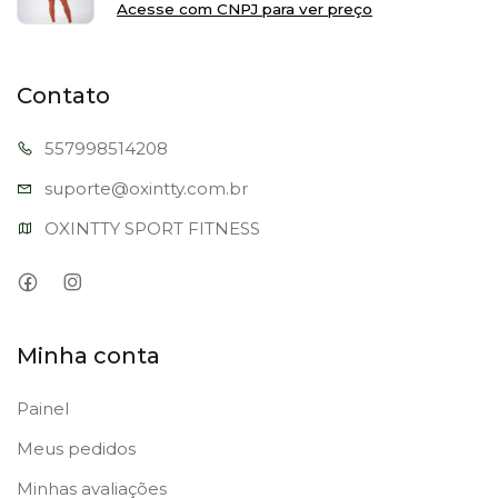
Acesse com CNPJ para ver preço
Contato
557998
514208
suporte@oxi
ntty.com.br
OXINTTY SPORT FITNESS
Minha conta
Painel
Meus pedidos
Minhas avaliações