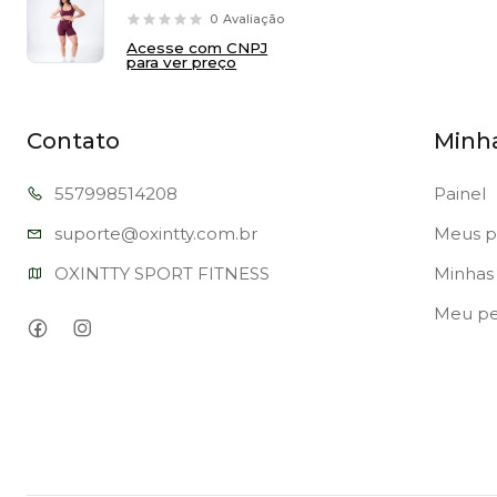
0
Avaliação
Acesse com CNPJ
para ver preço
Contato
Minh
557998
514208
Painel
suporte@oxi
ntty.com.br
Meus p
OXINTTY SPORT FITNESS
Minhas 
Meu per