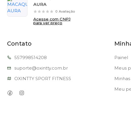
AURA
0
Avaliação
Acesse com CNPJ
para ver preço
Contato
Minh
557998
514208
Painel
suporte@oxi
ntty.com.br
Meus p
OXINTTY SPORT FITNESS
Minhas 
Meu per