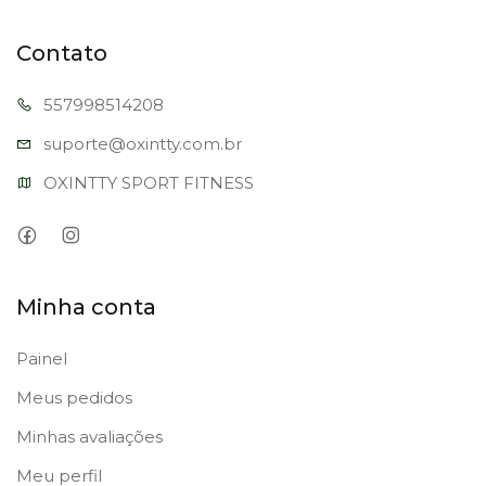
Contato
557998
514208
suporte@oxi
ntty.com.br
OXINTTY SPORT FITNESS
Minha conta
Painel
Meus pedidos
Minhas avaliações
Meu perfil