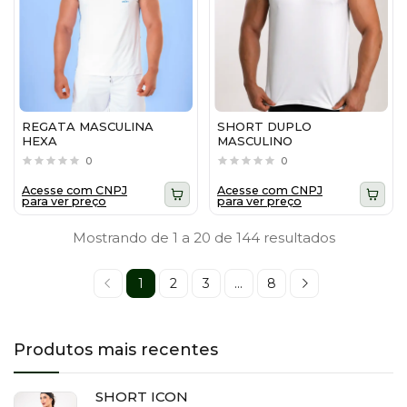
REGATA MASCULINA
SHORT DUPLO
HEXA
MASCULINO
0
0
Acesse com CNPJ
Acesse com CNPJ
para ver preço
para ver preço
Mostrando de 1 a 20 de 144 resultados
1
2
3
...
8
Produtos mais recentes
SHORT ICON