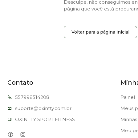
Desculpe, não conseguimos en
página que você está procuran
Voltar para a página inicial
Contato
Minh
557998
514208
Painel
suporte@oxi
ntty.com.br
Meus p
OXINTTY SPORT FITNESS
Minhas 
Meu per