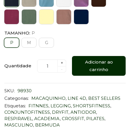
TAMANHO:
P
P
M
G
Adicionar ao
+
Quantidade
-
carrinho
SKU:
98930
Categorias:
MACAQUINHO
,
LINE 4D
,
BEST SELLERS
Etiquetas:
FITNNES
,
LEGGING
,
SHORTSFITNESS
,
CONJUNTOFITNESS
,
DRYFIT
,
ANTIODOR
,
RESPIRAVEL
,
ACADEMIA
,
CROSSFIT
,
PILATES
,
MASCULINO
,
BERMUDA