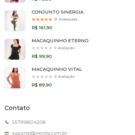
CONJUNTO SINERGIA
31
Avaliações
R$ 161,90
MACAQUINHO ETERNO
0
Avaliação
R$ 99,90
MACAQUINHO VITAL
0
Avaliação
R$ 89,90
Contato
557998
514208
suporte@oxi
ntty.com.br