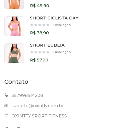
R$ 49,90
SHORT CICLISTA OXY
0
Avaliação
R$ 38,90
SHORT EUBEIA
0
Avaliação
R$ 57,90
Contato
557998
514208
suporte@oxi
ntty.com.br
OXINTTY SPORT FITNESS