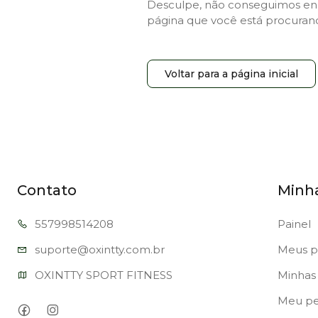
Desculpe, não conseguimos en
página que você está procuran
Voltar para a página inicial
Contato
Minh
557998
514208
Painel
suporte@oxi
ntty.com.br
Meus p
OXINTTY SPORT FITNESS
Minhas 
Meu per