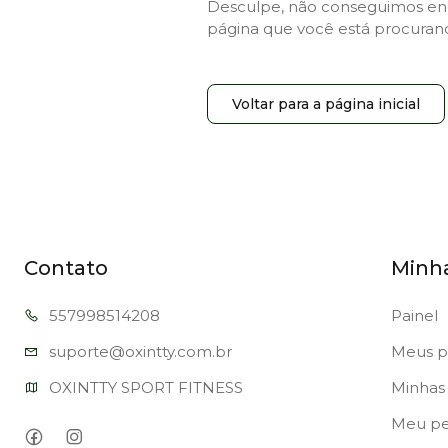
Desculpe, não conseguimos en
página que você está procuran
Voltar para a página inicial
Contato
Minh
557998
514208
Painel
suporte@oxi
ntty.com.br
Meus p
OXINTTY SPORT FITNESS
Minhas 
Meu per