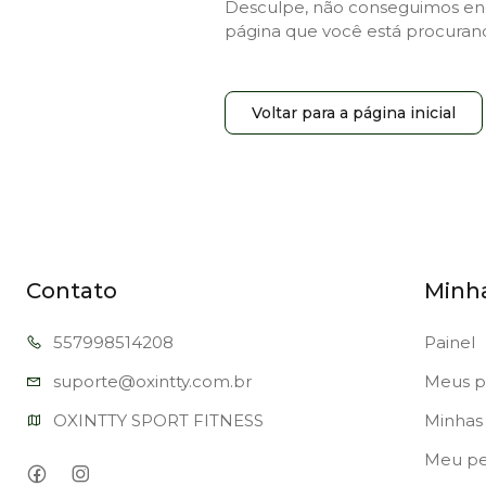
Desculpe, não conseguimos en
página que você está procuran
Voltar para a página inicial
Contato
Minh
557998
514208
Painel
suporte@oxi
ntty.com.br
Meus p
OXINTTY SPORT FITNESS
Minhas 
Meu per